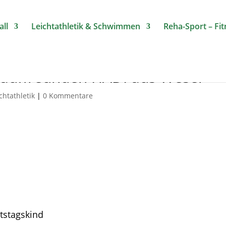
ll
Leichtathletik & Schwimmen
Reha-Sport – Fi
Lauffreunden HADI aus Wesel
chtathletik
|
0 Kommentare
tstagskind