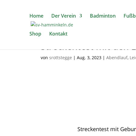
Home
Der Verein
Badminton
Fußba
Shop
Kontakt
Streckentest mit den 
von
srottstegge
|
Aug. 3, 2023
|
Abendlauf
,
Lei
Streckentest mit Gebur