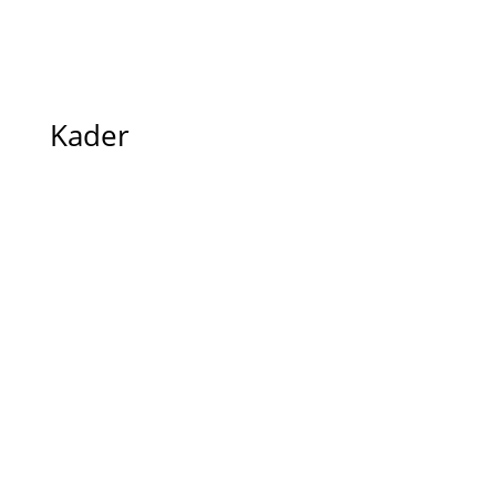
Kader
Haben wir dein Interesse
geweckt?