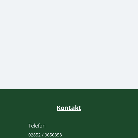
durchhältst. Mach einfach so viel
mit, wie du kannst. Einige
unserer leistungsstärksten
Kämpfer haben auch mal so
angefangen 😉
Kontakt
Telefon
02852 / 9656358