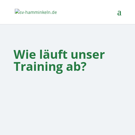
W
ie läuft unser
Training ab?
Unser Luta Livre Training dauert
1,5 Stunden.