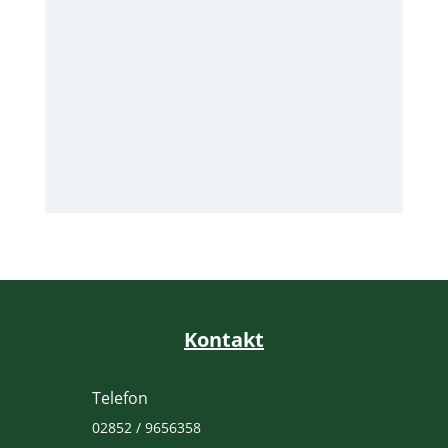
Herzlich Willkommen
Yannick!!
Kontakt
Telefon
02852 / 9656358