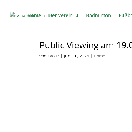
Home
Der Verein
Badminton
Fußba
Public Viewing am 19.
von
sgoltz
|
Juni 16, 2024
|
Home