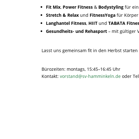
Fit Mix
,
Power Fitness
&
Bodystyling
für ei
Stretch & Relax
und
FitnessYoga
für Körper
Langhantel Fitness
,
HIIT
und
TABATA Fitne
Gesundheits- und Rehasport
– mit gültiger
Lasst uns gemeinsam fit in den Herbst starten
Bürozeiten: montags, 15:45–16:45 Uhr
Kontakt:
vorstand@sv-hamminkeln.de
oder Tel