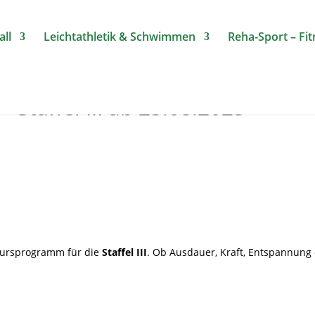
ll
Leichtathletik & Schwimmen
Reha-Sport – Fi
Staffel III ab 25.08.2025
Kursprogramm für die
Staffel III
. Ob Ausdauer, Kraft, Entspannung o