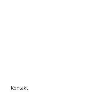
Haben wir dein Interesse
geweckt?
Kontakt