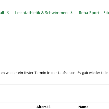
ll
Leichtathletik & Schwimmen
Reha-Sport – Fi
uf – 31.05.2024
eten wieder ein fester Termin in der Laufsaison. Es gab wieder tol
Alterskl.
Name