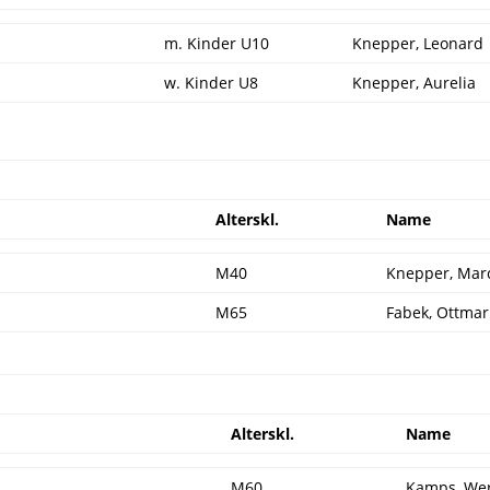
m. Kinder U10
Knepper, Leonard
w. Kinder U8
Knepper, Aurelia
Alterskl.
Name
M40
Knepper, Mar
M65
Fabek, Ottmar
Alterskl.
Name
M60
Kamps, We