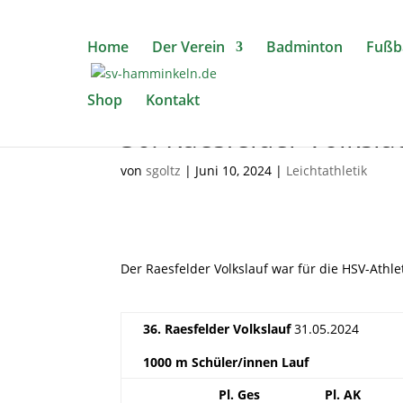
Home
Der Verein
Badminton
Fußba
Shop
Kontakt
36. Raesfelder Volksla
von
sgoltz
|
Juni 10, 2024
|
Leichtathletik
Der Raesfelder Volkslauf war für die HSV-Athl
36. Raesfelder Volkslauf
31.05.2024
1000 m Schüler/innen Lauf
Pl. Ges
Pl. AK